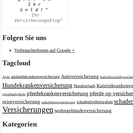
Ihr
Geld!"
Ihr
Versicherungsblog"
Folgen Sie uns
Verbraucherforum auf Google +
Tagcloud
Autoversicherung
auslandskrankenversicherung
Agila
bauhelferunfallversich
Hundekrankenversicherung
Katzenkrankenve
Hundeurlaub
pferdekrankenversicherung
pferde op versiche
pferdehaftpflicht
schaden
reiseversicherung
schadenfreiheitsrabatt
risikolebensversicherung
Versicherungen
wohngebäudeversicherung
Kategorien