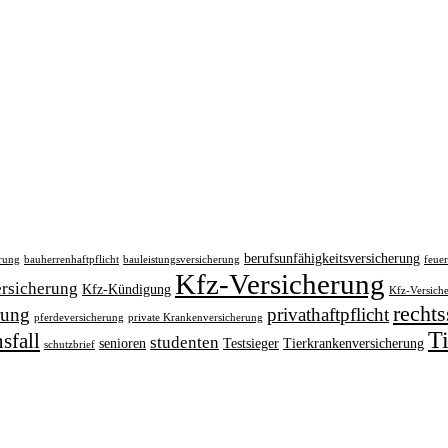
berufsunfähigkeitsversicherung
erung
bauherrenhaftpflicht
bauleistungsversicherung
feue
Kfz-Versicherung
rsicherung
Kfz-Kündigung
Kfz-Versich
recht
rung
privathaftpflicht
pferdeversicherung
private Krankenversicherung
T
sfall
studenten
senioren
Testsieger
Tierkrankenversicherung
schutzbrief