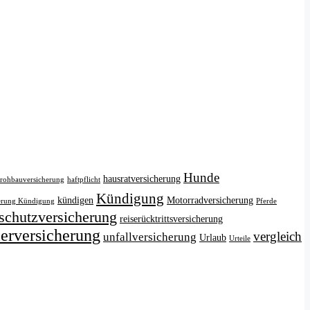
Hunde
hausratversicherung
rrohbauversicherung
haftpflicht
Kündigung
kündigen
Motorradversicherung
erung Kündigung
Pferde
sschutzversicherung
reiserücktrittsversicherung
ierversicherung
vergleich
unfallversicherung
Urlaub
Urteile