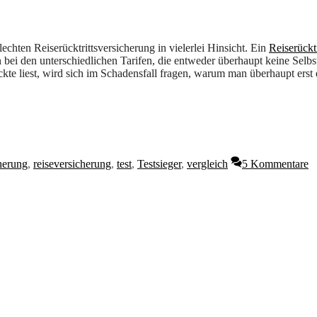
lechten Reiserücktrittsversicherung in vielerlei Hinsicht. Ein
Reiserückt
n bei den unterschiedlichen Tarifen, die entweder überhaupt keine Selbst
kte liest, wird sich im Schadensfall fragen, warum man überhaupt erst 
cherung
,
reiseversicherung
,
test
,
Testsieger
,
vergleich
5 Kommentare