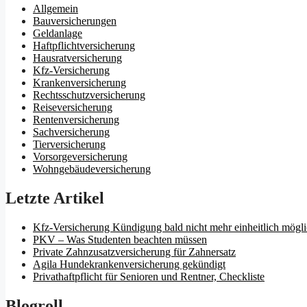
Allgemein
Bauversicherungen
Geldanlage
Haftpflichtversicherung
Hausratversicherung
Kfz-Versicherung
Krankenversicherung
Rechtsschutzversicherung
Reiseversicherung
Rentenversicherung
Sachversicherung
Tierversicherung
Vorsorgeversicherung
Wohngebäudeversicherung
Letzte Artikel
Kfz-Versicherung Kündigung bald nicht mehr einheitlich mögl
PKV – Was Studenten beachten müssen
Private Zahnzusatzversicherung für Zahnersatz
Agila Hundekrankenversicherung gekündigt
Privathaftpflicht für Senioren und Rentner, Checkliste
Blogroll