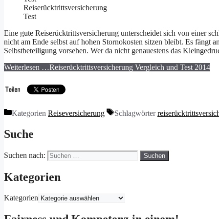
Reiserücktrittsversicherung
Test
Eine gute Reiserücktrittsversicherung unterscheidet sich von einer sch
nicht am Ende selbst auf hohen Stornokosten sitzen bleibt. Es fängt a
Selbstbeteiligung vorsehen. Wer da nicht genauestens das Kleingedruc
Weiterlesen …
Reiserücktrittsversicherung Vergleich und Test 2014
Kategorien
Reiseversicherung
Schlagwörter
reiserücktrittsversi
Suche
Suchen nach:
Kategorien
Kategorien
Fairness und Kompetenz in einem!