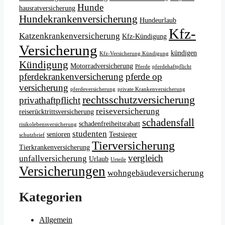
Hunde
hausratversicherung
Hundekrankenversicherung
Hundeurlaub
Kfz-
Katzenkrankenversicherung
Kfz-Kündigung
Versicherung
kündigen
Kfz-Versicherung Kündigung
Kündigung
Motorradversicherung
Pferde
pferdehaftpflicht
pferdekrankenversicherung
pferde op
versicherung
pferdeversicherung
private Krankenversicherung
rechtsschutzversicherung
privathaftpflicht
reiseversicherung
reiserücktrittsversicherung
schadensfall
schadenfreiheitsrabatt
risikolebensversicherung
studenten
senioren
Testsieger
schutzbrief
Tierversicherung
Tierkrankenversicherung
vergleich
unfallversicherung
Urlaub
Urteile
Versicherungen
wohngebäudeversicherung
Kategorien
Allgemein