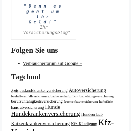
"Denn es
geht um
Ihr
Geld!"
Ihr
Versicherungsblog"
Folgen Sie uns
Verbraucherforum auf Google +
Tagcloud
Autoversicherung
auslandskrankenversicherung
Agila
bauhelferunfallversicherung
bauherrenhaftpflicht
bauleistungsversicherung
berufsunfähigkeitsversicherung
feuerrohbauversicherung
haftpflicht
Hunde
hausratversicherung
Hundekrankenversicherung
Hundeurlaub
Kfz-
Katzenkrankenversicherung
Kfz-Kündigung