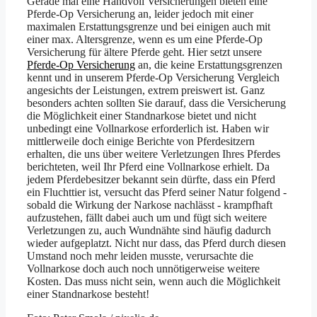
Gerade mal eine Handvoll Versicherungen bieten eine
Pferde-Op Versicherung an, leider jedoch mit einer
maximalen Erstattungsgrenze und bei einigen auch mit
einer max. Altersgrenze, wenn es um eine Pferde-Op
Versicherung für ältere Pferde geht. Hier setzt unsere
Pferde-Op Versicherung
an, die keine Erstattungsgrenzen
kennt und in unserem Pferde-Op Versicherung Vergleich
angesichts der Leistungen, extrem preiswert ist. Ganz
besonders achten sollten Sie darauf, dass die Versicherung
die Möglichkeit einer Standnarkose bietet und nicht
unbedingt eine Vollnarkose erforderlich ist. Haben wir
mittlerweile doch einige Berichte von Pferdesitzern
erhalten, die uns über weitere Verletzungen Ihres Pferdes
berichteten, weil Ihr Pferd eine Vollnarkose erhielt. Da
jedem Pferdebesitzer bekannt sein dürfte, dass ein Pferd
ein Fluchttier ist, versucht das Pferd seiner Natur folgend -
sobald die Wirkung der Narkose nachlässt - krampfhaft
aufzustehen, fällt dabei auch um und fügt sich weitere
Verletzungen zu, auch Wundnähte sind häufig dadurch
wieder aufgeplatzt. Nicht nur dass, das Pferd durch diesen
Umstand noch mehr leiden musste, verursachte die
Vollnarkose doch auch noch unnötigerweise weitere
Kosten. Das muss nicht sein, wenn auch die Möglichkeit
einer Standnarkose besteht!