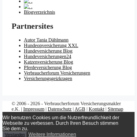
.
.
Blogverzeichnis
Partnersites
Autor Tania Dählmann
Hundeopversicherung XXL
Hundeversicherung Blog
Hundeversicherungen24
Katzenversicherung Blog
Pferdeversicherung Blog
Verbraucherforum Versicherungen
Versicherungsgeizkragen
© 2006 - 2026 - Verbraucherforum Versicherungsmakler
e.K. |
Impressum
|
Datenschutz
|
AGB
|
Kontakt
|
Sitemap
Wir benutzen Cookies um die Nutzerfreundlichkeit der
Webseite zu verbessen. Durch Ihren Besuch stimmen
Sie dem zu.
Weitere Informationen
Verstanden