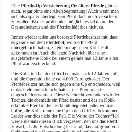
Eine
Pferde-Op Versicherung für ältere Pferde
gibt es
auch, sogar ohne eine Altersbegrenzung! Auch wenn man
sich also später überlegt, sein Pferd doch noch versichern
zu wollen, ist dies problemlos möglich, es sei denn, der
Gesundheitszustand des Pferdes läßt dies nicht zu.
Immer wieder teilen uns besorgte Pferdebesitzer mit, dass
es gerade auf dem Pferdehof, wo Sie Ihr Pferd
untergebracht haben, zu einem tragischen Kolik Fall
gekommen ist. Auch die letzte Nachricht über eine
ausgebrochene Kolik bei einem gerade mal 12 Jahre alten
Pferd war erschreckend:
Die Kolik trat bei dem Pferd erstmals nach 12 Jahren auf
und die Operation hätte ca. 4.000 Euro gekostet. Der
Pferdebesitzer mußte sich gegen eine Op entscheiden, weil
er das Geld einfach nicht hatte – das Pferd musste
eingeschläfert werden. Diese Nachricht verdanken wir der
Tochter, die ebenfalls ein Pferd besitzt und das an Kolik
erkrankte Pferd in die Tierklinik begleitet hatte, wo man
hoffte, die Kolik ohne eine Op in den Griff zu bekommen.
Leider war dies nicht der Fall. Die Worte der Tochter:“Ich
werde niemals diesen Blick vergessen, den uns das Pferd
zuwarf, als die Entscheidung feststand, dass aufgrund von
Geldmangel die Operation nicht durchgeführt werden