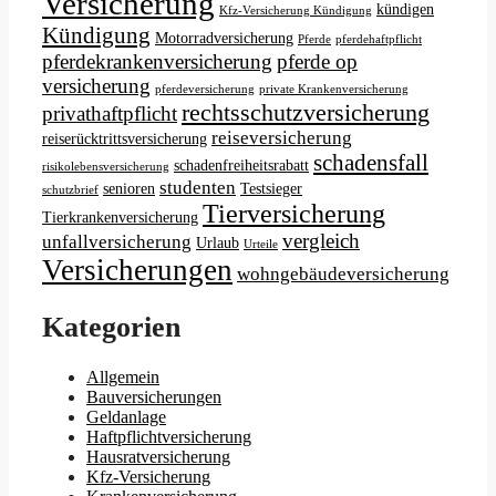
Versicherung
kündigen
Kfz-Versicherung Kündigung
Kündigung
Motorradversicherung
Pferde
pferdehaftpflicht
pferdekrankenversicherung
pferde op
versicherung
pferdeversicherung
private Krankenversicherung
rechtsschutzversicherung
privathaftpflicht
reiseversicherung
reiserücktrittsversicherung
schadensfall
schadenfreiheitsrabatt
risikolebensversicherung
studenten
senioren
Testsieger
schutzbrief
Tierversicherung
Tierkrankenversicherung
vergleich
unfallversicherung
Urlaub
Urteile
Versicherungen
wohngebäudeversicherung
Kategorien
Allgemein
Bauversicherungen
Geldanlage
Haftpflichtversicherung
Hausratversicherung
Kfz-Versicherung