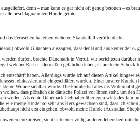
ausgeliefert, denn – man kann es gar nicht oft genug betonen – es bra
sher alle beschlagnahmten Hunde getötet.
das Fernsehen hat einen weiteren Skandalfall veröffentlicht:
Videos!) obwohl Gutachten aussagten, dass der Hund aus keiner der o. g
n werden dürfen, brachte Dänemark in Verruf, wir berichteten darüber 
gal welcher Rasse – dermaßen gefährlich leben, ist auch ein Schock f
 entschärft haben. Allerdings wurde ich auf diesen Artikel hingewie
erassen einkassiert und eingeschläfert wurden. Einer unserer Kunden h
e kleine Wunde sichtbar wurde. Die Familie hat alles ins Wohnmobil ge
en wollten, dass plötzlich die dänische Polizei vor Ihnen steht, um d
n wollen. Als echte Dänemark Liebhaber überlegen wir jedes Jahr auf
, die wie meine Kinder so sehr ans Herz gewachsen sind, dass ich sch
berhaupt nicht erst eingehen, obwohl meine Hunde (Australian Shepher
weden einzureisen, sieht sich einer völlig anderen lebensbedrohliche