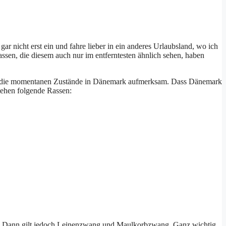
r nicht erst ein und fahre lieber in ein anderes Urlaubsland, wo ich
en, die diesem auch nur im entferntesten ähnlich sehen, haben
uf die momentanen Zustände in Dänemark aufmerksam. Dass Dänemark
stehen folgende Rassen:
2010. Dann gilt jedoch Leinenzwang und Maulkorbzwang. Ganz wichtig