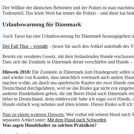
Der Willkür der dänischen Behörden und der Polizei ist man machtlos 
Todesurteil. Das letzte Wort hat immer die Polizei – und diese hat bi
Urlaubswarnung für Dänemark
Auch Tasso hat eine Urlaubswarnung für Dänemark herausgegeben und 
Der Fall Thor – vermißt
– (lesen Sie auch den Artikel unterhalb des 
Bereits ein veraltetes Gesetz, mit dem freilaufenden Hunde erschosse
Dass sich die Zustände in Dänemark derart verschärfen und Hunde – e
Hinweis 2018:
Die Zustände in Dänemark zum Hundegesetz sollen sich
und wieder von Kunden, dass tatsächlich vereinzelt auch andere Hund
machen wollte, als durch das spielerische Raufen der zwei Hunde ein
Deutschland durchgefahren, weil sie das Risiko gar nicht erst eingeh
anderen Hundehaltern geben, die mit Ihrem Hund nach Dänemark reise
lieber in Deutschland, denn mittlerweile habe ich sogar zwei Hunde
Hunde einfach weg nehmen und töten könnte. Dieses Risiko will ich ü
Nun zu einem weiteren Hinweis:
Wer vorhat mit seinem Hund nach Sch
separaten Artikel unter:
Mit dem Hund nach Schweden
Was sagen Hundehalter zu solchen Praktiken?