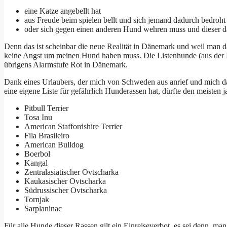
eine Katze angebellt hat
aus Freude beim spielen bellt und sich jemand dadurch bedroht 
oder sich gegen einen anderen Hund wehren muss und dieser 
Denn das ist scheinbar die neue Realität in Dänemark und weil man dag
keine Angst um meinen Hund haben muss. Die Listenhunde (aus der D
übrigens Alarmstufe Rot in Dänemark.
Dank eines Urlaubers, der mich von Schweden aus anrief und mich
eine eigene Liste für gefährlich Hunderassen hat, dürfte den meisten
Pitbull Terrier
Tosa Inu
American Staffordshire Terrier
Fila Brasileiro
American Bulldog
Boerbol
Kangal
Zentralasiatischer Ovtscharka
Kaukasischer Ovtscharka
Südrussischer Ovtscharka
Tornjak
Sarplaninac
Für alle Hunde dieser Rassen gilt ein Einreiseverbot, es sei denn, 