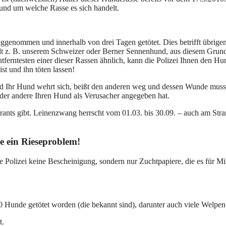
und um welche Rasse es sich handelt.
enommen und innerhalb von drei Tagen getötet. Dies betrifft übrigen
elt z. B. unserem Schweizer oder Berner Sennenhund, aus diesem Grund
ntferntesten einer dieser Rassen ähnlich, kann die Polizei Ihnen den H
st und ihn töten lassen!
nd Ihr Hund wehrt sich, beißt den anderen weg und dessen Wunde muss 
 der andere Ihren Hund als Verusacher angegeben hat.
ants gibt. Leinenzwang herrscht vom 01.03. bis 30.09. – auch am Stran
e ein Rieseproblem!
e Polizei keine Bescheinigung, sondern nur Zuchtpapiere, die es für M
 Hunde getötet worden (die bekannt sind), darunter auch viele Welpen 
t.