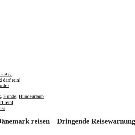
r Biss
 darf rein!
urde?
k
,
Hunde
,
Hundeurlaub
f rein!
iss
änemark reisen – Dringende Reisewarnung