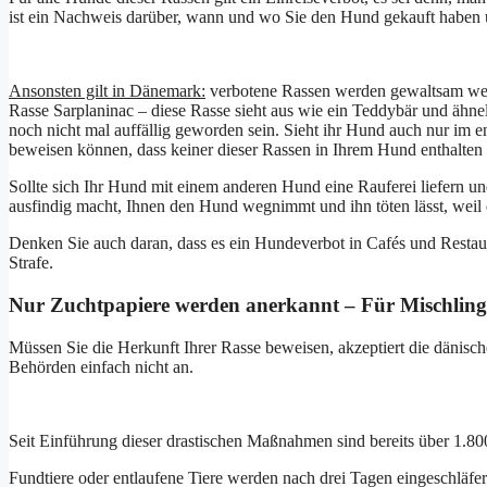
ist ein Nachweis darüber, wann und wo Sie den Hund gekauft haben 
Ansonsten gilt in Dänemark:
verbotene Rassen werden gewaltsam wegg
Rasse Sarplaninac – diese Rasse sieht aus wie ein Teddybär und ähn
noch nicht mal auffällig geworden sein. Sieht ihr Hund auch nur im e
beweisen können, dass keiner dieser Rassen in Ihrem Hund enthalten i
Sollte sich Ihr Hund mit einem anderen Hund eine Rauferei liefern u
ausfindig macht, Ihnen den Hund wegnimmt und ihn töten lässt, weil
Denken Sie auch daran, dass es ein Hundeverbot in Cafés und Restaur
Strafe.
Nur Zuchtpapiere werden anerkannt – Für Mischling
Müssen Sie die Herkunft Ihrer Rasse beweisen, akzeptiert die dänisch
Behörden einfach nicht an.
Seit Einführung dieser drastischen Maßnahmen sind bereits über 1.800
Fundtiere oder entlaufene Tiere werden nach drei Tagen eingeschläfer