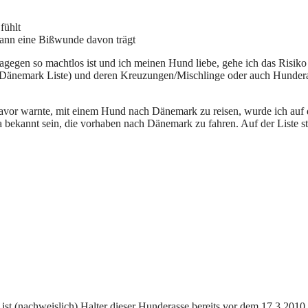
fühlt
dann eine Bißwunde davon trägt
egen so machtlos ist und ich meinen Hund liebe, gehe ich das Risiko ga
änemark Liste) und deren Kreuzungen/Mischlinge oder auch Hunderass
 davor warnte, mit einem Hund nach Dänemark zu reisen, wurde ich a
 ja bekannt sein, die vorhaben nach Dänemark zu fahren. Auf der Liste 
man ist (nachweislich) Halter dieser Hunderasse bereits vor dem 17.3.