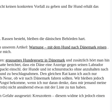
ucht keinen konkreten Vorfall zu geben und Ihr Hund erhält das
. Rassen besteht, bleiben die dänischen Behörden hart.
in unserem Artikel:
Warnung – mit dem Hund nach Dänemark reisen
.
ür mich.
sen:
grausames Hundegesetz in Dänemark
und zusätzlich hört man hin
atte berichtet, dass ein Däne eine Anzeige gegen seinen Labrador
packt einschl. der Hunde und ist schnurstracks ohne anzuhalten nach
en Hund zu beschlagnahmen. Den gleichen Rat kann ich auch nur
s Neue, ob wir nach Dänemark fahren sollten. Wir bleiben jedoch
on Angst bekomme, wenn ich nur daran denke, dass mir jemand meine
ds) nicht annähernd etwas mit der Liste zu tun haben.
n Gefahr ausgesetzt: Kreuzottern – diesem widme ich jedoch einen