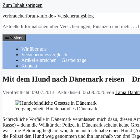
Zum Inhalt springen
verbraucherforum-info.de - Versicherungsblog
Aktuelle Informationen über Versicherungen, Finanzen und mehr….T
Menü
Wir über uns
Versicherungsvergleich
Artikel einreichen – Gastbeiträge
Kontakt
Mit dem Hund nach Dänemark reisen – Dr
Veröffentlicht: 09.07.2013
|
Aktualisiert: 06.08.2026
von
Tania Dähl
Vergangenheit: Hundeparadies Dänemark
Schreckliche Vorfälle in Dänemark veranlassen mich dazu, diesen Ar
Rasse) – denn die Willkür der Polizei in Dänemark scheint keine Gre
war – die Betonung liegt auf war, denn auch ich habe einen Hund (A
die Polizei den Hund weg genommen und ihn innerhalb von drei Tagen